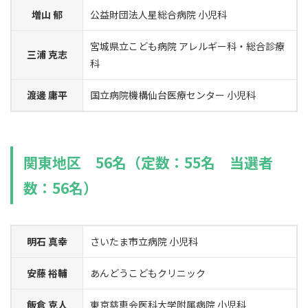
増山 郁
公益財団法人星総合病院 小児科
宮城県立こども病院 アレルギー科・総合診療
三浦 克志
科
渡邊 庸平
国立病院機構仙台医療センター 小児科
関東地区 56名（定数：55名 当選者
数：56名）
明石 真幸
さいたま市立病院 小児科
安藤 裕輔
あんどうこどもクリニック
飯倉 克人
東京慈恵会医科大学附属病院 小児科