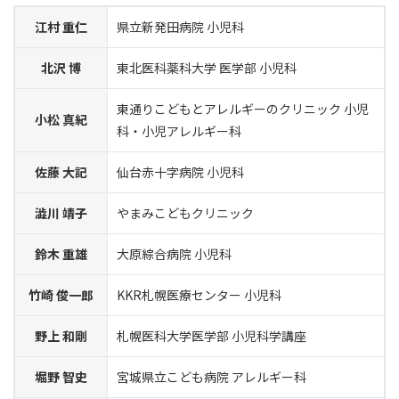
江村 重仁
県立新発田病院 小児科
北沢 博
東北医科薬科大学 医学部 小児科
東通りこどもとアレルギーのクリニック 小児
小松 真紀
科・小児アレルギー科
佐藤 大記
仙台赤十字病院 小児科
澁川 靖子
やまみこどもクリニック
鈴木 重雄
大原綜合病院 小児科
竹崎 俊一郎
KKR札幌医療センター 小児科
野上 和剛
札幌医科大学医学部 小児科学講座
堀野 智史
宮城県立こども病院 アレルギー科