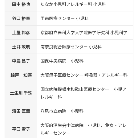
田中 裕也
たなか小児科アレルギー科 小児科
谷口 裕章
甲南医療センター 小児科
土屋 邦彦
京都府立医科大学大学院医学研究科 小児科学
土井 政明
南奈良総合医療センター 小児科
中農 昌子
国保中央病院 小児科
錦戸 知喜
大阪母子医療センター 呼吸器・アレルギー科
国立病院機構南和歌山医療センター 小児ア
土生川 千珠
レルギー科
濱田 匡章
八尾市立病院 小児科
大阪府済生会中津病院 小児科、免疫・アレ
平口 雪子
ルギーセンター