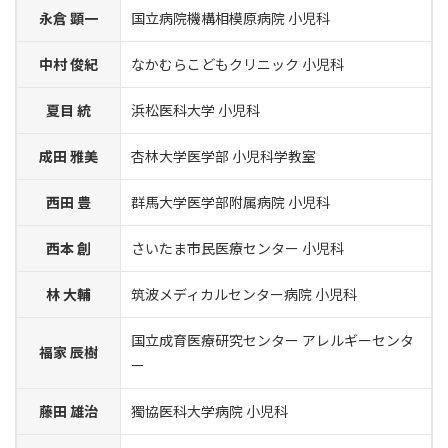
永倉 顕一
国立病院機構相模原病院 小児科
中村 俊紀
なかむらこどもクリニック 小児科
夏目 統
浜松医科大学 小児科
成田 雅美
杏林大学医学部 小児科学教室
西田 豊
群馬大学医学部附属病院 小児科
西本 創
さいたま市民医療センター 小児科
林 大輔
筑波メディカルセンター病院 小児科
国立成育医療研究センター アレルギーセンタ
福家 辰樹
ー
藤田 雄治
獨協医科大学病院 小児科