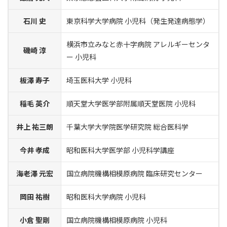
石川 史
東京科学大学病院 小児科（発生発達病態学）
横浜市立みなと赤十字病院 アレルギーセンタ
磯崎 淳
ー 小児科
板澤 寿子
埼玉医科大学 小児科
稲毛 英介
順天堂大学医学部附属順天堂医院 小児科
井上 祐三朗
千葉大学大学院医学研究院 総合医科学
今井 孝成
昭和医科大学医学部 小児科学講座
海老澤 元宏
国立病院機構相模原病院 臨床研究センター
岡田 祐樹
昭和医科大学病院 小児科
小倉 聖剛
国立病院機構相模原病院 小児科