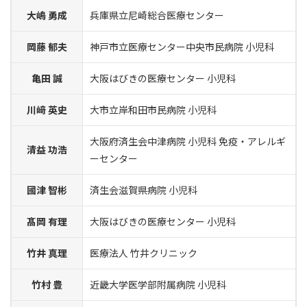
大嶋 勇成
兵庫県立尼崎総合医療センター
岡藤 郁夫
神戸市立医療センター中央市民病院 小児科
亀田 誠
大阪はびきの医療センター 小児科
川﨑 英史
大市立岸和田市民病院 小児科
大阪府済生会中津病院 小児科 免疫・アレルギ
清益 功浩
ーセンター
國津 智彬
済生会滋賀県病院 小児科
髙岡 有理
大阪はびきの医療センター 小児科
竹井 真理
医療法人 竹井クリニック
竹村 豊
近畿大学医学部附属病院 小児科