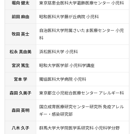
堀向 健太
東京慈恵会医科大学葛飾医療センター 小児科
前田 麻由
昭和医科大学藤が丘病院 小児科
自治医科大学附属さいたま医療センター 小児
牧田 英士
科
松永 真由美
浜松医科大学 小児科
宮沢 篤生
昭和大学医学部 小児科学講座
宮本 学
獨協医科大学病院 小児科
森田 久美子
東京都立小児総合医療センター アレルギー科
国立成育医療研究センター研究所 免疫アレル
森田 英明
ギー・感染研究部
八木 久子
群馬大学大学院医学系研究科 小児科学分野