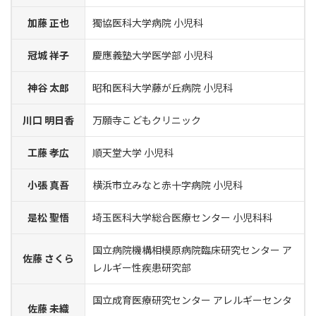
加藤 正也
獨協医科大学病院 小児科
冠城 祥子
慶應義塾大学医学部 小児科
神谷 太郎
昭和医科大学藤が丘病院 小児科
川口 明日香
万願寺こどもクリニック
工藤 孝広
順天堂大学 小児科
小張 真吾
横浜市立みなと赤十字病院 小児科
是松 聖悟
埼玉医科大学総合医療センター 小児科科
国立病院機構相模原病院臨床研究センター ア
佐藤 さくら
レルギー性疾患研究部
国立成育医療研究センター アレルギーセンタ
佐藤 未織