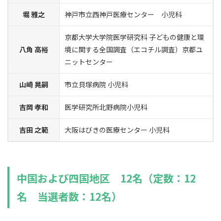
堀 雅之
神戸市立西神戸医療センター 小児科
京都大学大学院医学研究科 子どもの健康と環
八角 高裕
境に関する全国調査（エコチル調査）京都ユ
ニットセンター
山崎 晃嗣
市立貝塚病院 小児科
吉岡 孝和
医学研究所北野病院小児科
吉田 之範
大阪はびきの医療センター 小児科
中国および四国地区 12名（定数：12
名 当選者数：12名）