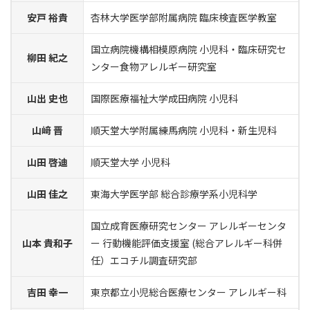
安戸 裕貴
杏林大学医学部附属病院 臨床検査医学教室
国立病院機構相模原病院 小児科・臨床研究セ
柳田 紀之
ンター食物アレルギー研究室
山出 史也
国際医療福祉大学成田病院 小児科
山﨑 晋
順天堂大学附属練馬病院 小児科・新生児科
山田 啓迪
順天堂大学 小児科
山田 佳之
東海大学医学部 総合診療学系小児科学
国立成育医療研究センター アレルギーセンタ
山本 貴和子
ー 行動機能評価支援室 (総合アレルギー科併
任）エコチル調査研究部
吉田 幸一
東京都立小児総合医療センター アレルギー科