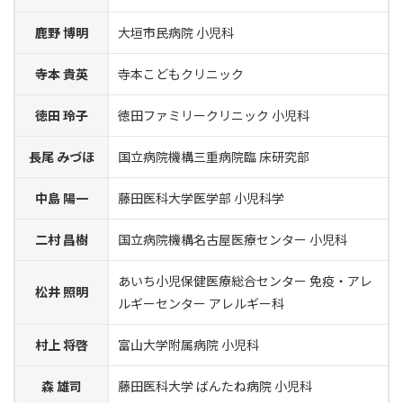
鹿野 博明
大垣市民病院 小児科
寺本 貴英
寺本こどもクリニック
徳田 玲子
徳田ファミリークリニック 小児科
長尾 みづほ
国立病院機構三重病院臨 床研究部
中島 陽一
藤田医科大学医学部 小児科学
二村 昌樹
国立病院機構名古屋医療センター 小児科
あいち小児保健医療総合センター 免疫・アレ
松井 照明
ルギーセンター アレルギー科
村上 将啓
富山大学附属病院 小児科
森 雄司
藤田医科大学 ばんたね病院 小児科