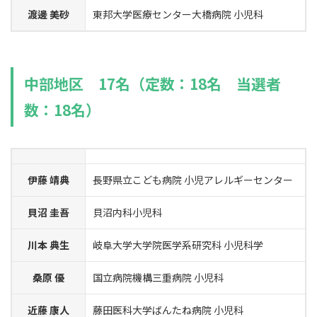
渡邊 美砂
東邦大学医療センター大橋病院 小児科
中部地区 17名（定数：18名 当選者
数：18名）
伊藤 靖典
長野県立こども病院 小児アレルギーセンター
貝沼 圭吾
貝沼内科小児科
川本 典生
岐阜大学大学院医学系研究科 小児科学
桑原 優
国立病院機構三重病院 小児科
近藤 康人
藤田医科大学ばんたね病院 小児科