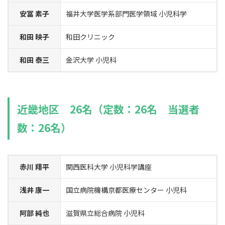
安冨 素子
福井大学医学系部門医学領域 小児科学
和田 映子
和田クリニック
和田 泰三
金沢大学 小児科
近畿地区 26名（定数：26名 当選者
数：26名）
赤川 翔平
関西医科大学 小児科学講座
浅井 康一
国立病院機構京都医療センター 小児科
阿部 純也
滋賀県立総合病院 小児科