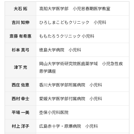
大石 拓
高知大学医学部 小児思春期医学教室
吉川 知伸
ひろしまこどもクリニック 小児科
斎藤 有希惠
ももたろうクリニック 小児科
杉本 真弓
徳島大学病院 小児科
岡山大学学術研究院医歯薬学域 小児急性疾
津下 充
患学講座
西庄 佐恵
香川大学医学部附属病院 小児科
西村 幸士
愛媛大学医学部付属病院 小児科
平場 一美
杢保小児科医院
村上 洋子
広島赤十字・原爆病院 小児科