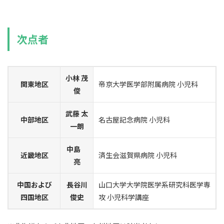
次点者
小林 茂
関東地区
帝京大学医学部附属病院 小児科
俊
武藤 太
中部地区
名古屋記念病院 小児科
一朗
中島
近畿地区
済生会滋賀県病院 小児科
亮
中国および
長谷川
山口大学大学院医学系研究科医学専
四国地区
俊史
攻 小児科学講座