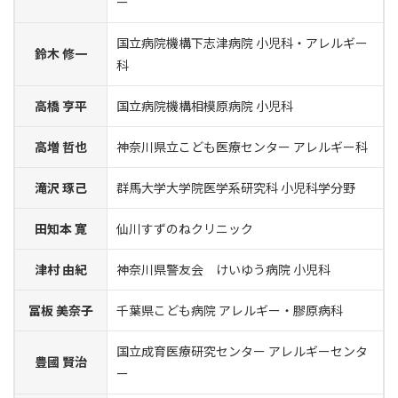
ー
国立病院機構下志津病院 小児科・アレルギー
鈴木 修一
科
高橋 亨平
国立病院機構相模原病院 小児科
高増 哲也
神奈川県立こども医療センター アレルギー科
滝沢 琢己
群馬大学大学院医学系研究科 小児科学分野
田知本 寛
仙川すずのねクリニック
津村 由紀
神奈川県警友会 けいゆう病院 小児科
冨板 美奈子
千葉県こども病院 アレルギー・膠原病科
国立成育医療研究センター アレルギーセンタ
豊國 賢治
ー