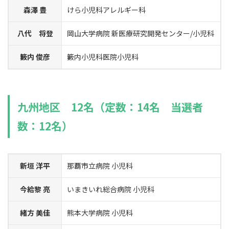
森澤 豊
けら小児科アレルギー科
八代 将登
岡山大学病院 新医療研究開発センター/小児科
籔内 俊彦
籔内小児科医院小児科
九州地区 12名（定数：14名 当選者
数：12名）
新垣 洋平
那覇市立病院 小児科
今給黎 亮
いまきいれ総合病院 小児科
緒方 美佳
熊本大学病院 小児科