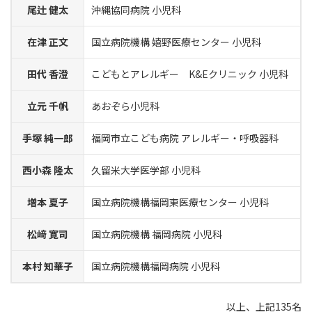
尾辻 健太
沖縄協同病院 小児科
在津 正文
国立病院機構 嬉野医療センター 小児科
田代 香澄
こどもとアレルギー K&Eクリニック 小児科
立元 千帆
あおぞら小児科
手塚 純一郎
福岡市立こども病院 アレルギー・呼吸器科
西小森 隆太
久留米大学医学部 小児科
増本 夏子
国立病院機構福岡東医療センター 小児科
松﨑 寛司
国立病院機構 福岡病院 小児科
本村 知華子
国立病院機構福岡病院 小児科
以上、上記135名