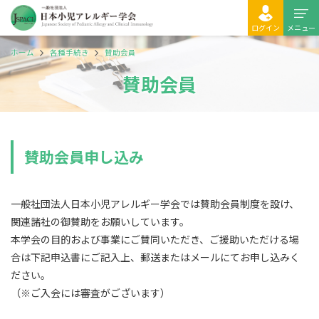
ログイン
メニュー
ホーム
各種手続き
賛助会員
賛助会員
賛助会員申し込み
一般社団法人日本小児アレルギー学会では賛助会員制度を設け、
関連諸社の御賛助をお願いしています。
本学会の目的および事業にご賛同いただき、ご援助いただける場
合は下記申込書にご記入上、郵送またはメールにてお申し込みく
ださい。
（※ご入会には審査がございます）