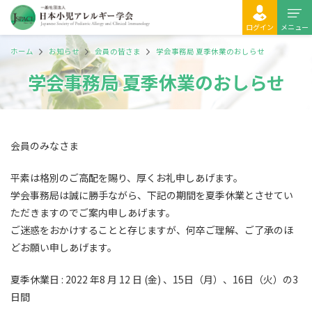
ログイン
メニュー
ホーム
お知らせ
会員の皆さま
学会事務局 夏季休業のおしらせ
学会事務局 夏季休業のおしらせ
会員のみなさま
平素は格別のご高配を賜り、厚くお礼申しあげます。
学会事務局は誠に勝手ながら、下記の期間を夏季休業とさせてい
ただきますのでご案内申しあげます。
ご迷惑をおかけすることと存じますが、何卒ご理解、ご了承のほ
どお願い申しあげます。
夏季休業日
: 2022
年
8
月
12
日
(
金
)
、
15
日（月）、
16
日（火）の
3
日間