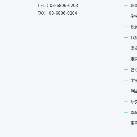
TEL：03-6806-0203
理
FAX：03-6806-0204
学
役
代
委
定
各
学
利
研
臨
事