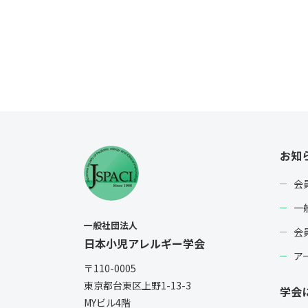
お知
会
一
一般社団法人
会
日本小児アレルギー学会
ア
〒110-0005
東京都台東区上野1-13-3
学会
MYビル4階