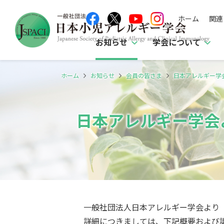
ホーム
関連
お知らせ
学会について
ホーム
お知らせ
会員の皆さま
日本アレルギー学
日本アレルギー学会
一般社団法人日本アレルギー学会より
詳細につきましては、下記概要および講