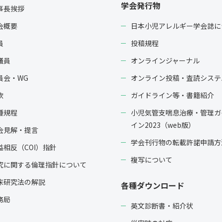
学会発行物
事長挨拶
会概要
日本小児アレルギー学会誌に
員
投稿規程
議員
オンラインジャーナル
員会・WG
オンライン投稿・査読システ
款
ガイドライン等・書籍紹介
種規程
小児気管支喘息治療・管理ガ
イン2023（web版）
会見解・提言
学会刊行物の転載許諾申請方
益相反（COI）指針
複写について
究に関する倫理指針について
床研究法の解説
各種ダウンロード
務局
英文診断書・紹介状