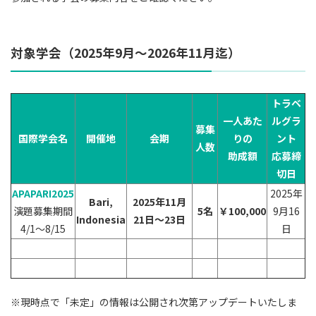
対象学会（2025年9月～2026年11月迄）
トラベ
一人あた
ルグラ
募集
国際学会名
開催地
会期
りの
ント
人数
助成額
応募締
切日
APAPARI2025
2025年
Bari,
2025年11月
演題募集期間
5名
￥100,000
9
月
16
Indonesia
21日～23日
4/1～8/15
日
＊＊＊＊
＊＊＊＊
※現時点で「未定」の情報は公開され次第アップデートいたしま